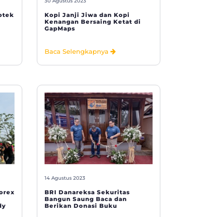
30 Agustus 2023
otek
Kopi Janji Jiwa dan Kopi
Kenangan Bersaing Ketat di
GapMaps
Baca Selengkapnya
14 Agustus 2023
orex
BRI Danareksa Sekuritas
Bangun Saung Baca dan
dy
Berikan Donasi Buku