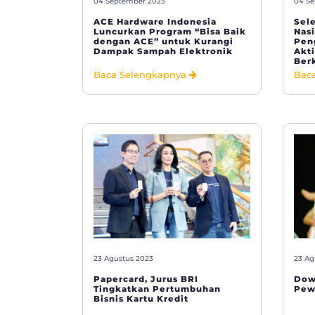
04 September 2023
04 Se
ACE Hardware Indonesia
Sel
Luncurkan Program “Bisa Baik
Nas
dengan ACE” untuk Kurangi
Pen
Dampak Sampah Elektronik
Akt
Ber
Baca Selengkapnya
Bac
23 Agustus 2023
23 Ag
Papercard, Jurus BRI
Dow
Tingkatkan Pertumbuhan
Pew
Bisnis Kartu Kredit