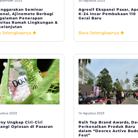
ptember 2023
30 Agustus 2023
enggarakan Seminar
Agresif Ekspansi Pasar, Ap
ional, Ajinomoto Berbagi
K-24 Incar Pembukaan 110
galaman Penerapan
Gerai Baru
ivitas Ramah Lingkungan &
kelanjutan
a Selengkapnya
Baca Selengkapnya
ustus 2023
14 Agustus 2023
ny Ungkap Ciri-Ciri
Raih Top Brand Awards, De
angi Oplosan di Pasaran
Perkenalkan Produk Baru
dalam “Deorex Active Bud
Fest”