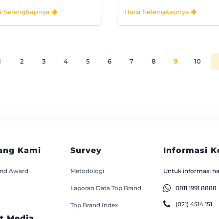
a Selengkapnya
Baca Selengkapnya
1
2
3
4
5
6
7
8
9
10
ang Kami
Survey
Informasi K
and Award
Metodologi
Untuk informasi has
Laporan Data Top Brand
0811 1991 8888
(021) 4514 151
Top Brand Index
t Media