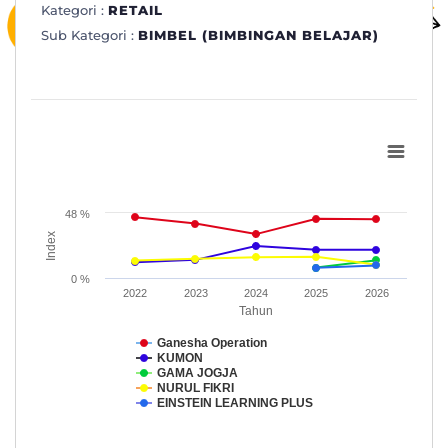
Kategori :
RETAIL
Sub Kategori :
BIMBEL (BIMBINGAN BELAJAR)
Subkategori: BIMBEL (BIMBINGAN BELAJAR)
Line chart with 5 lines.
www.topbrand-award.com
48 %
View as data table, Subkategori: BIMBEL (BIMBINGAN BELA
Index
The chart has 1 X axis displaying Tahun.
The chart has 1 Y axis displaying Index. Data ranges from 7.5 to
0 %
2022
2023
2024
2025
2026
Tahun
Ganesha Operation
KUMON
GAMA JOGJA
NURUL FIKRI
EINSTEIN LEARNING PLUS
End of interactive chart.