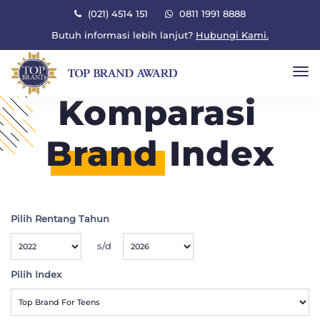
×
(021) 4514 151
0811 1991 8888
Butuh informasi lebih lanjut?
Hubungi Kami.
To
Komparasi
Brand
Index
Pilih Rentang Tahun
s/d
Pilih Index