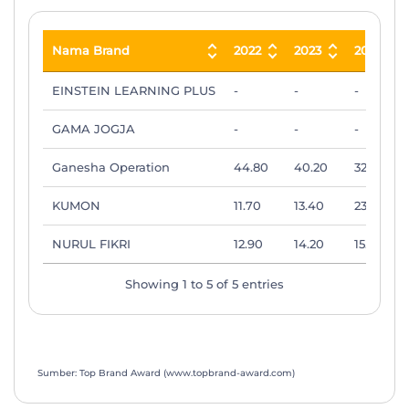
Nama Brand
2022
2023
2024
Nama Brand
2022
2023
2024
EINSTEIN LEARNING PLUS
-
-
-
GAMA JOGJA
-
-
-
Ganesha Operation
44.80
40.20
32.40
KUMON
11.70
13.40
23.60
NURUL FIKRI
12.90
14.20
15.40
Showing 1 to 5 of 5 entries
Sumber: Top Brand Award (www.topbrand-award.com)