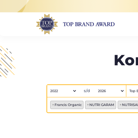
Ko
s/d
×
Francis Organic
×
NUTRI GARAM
×
NUTRISA