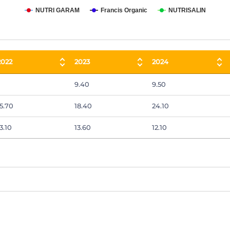
NUTRI GARAM
Francis Organic
NUTRISALIN
2022
2023
2024
2022
2023
2024
9.40
9.50
15.70
18.40
24.10
3.10
13.60
12.10