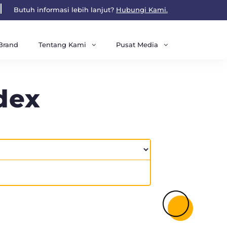
Butuh informasi lebih lanjut?
Hubungi Kami.
Tentang Kami
Pusat Media
Brand
dex