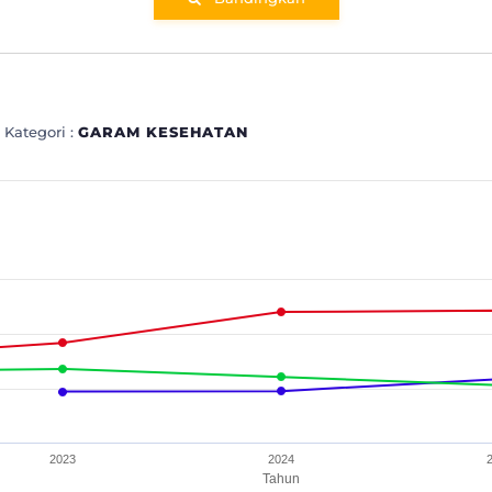
 Kategori :
GARAM KESEHATAN
SEHATAN
nges from 9.4 to 24.4.
2023
2024
Tahun