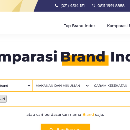
(021) 4514 151
0811 1991 8888
Top Brand Index
Komparasi 
mparasi
Brand
In
LIN
atau cari berdasarkan nama
Brand
saja.
Bandingkan