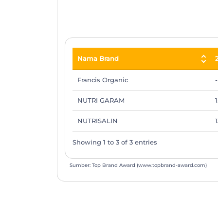
End of interactive chart.
Nama Brand
Nama Brand
Francis Organic
-
NUTRI GARAM
NUTRISALIN
1
Showing 1 to 3 of 3 entries
Sumber: Top Brand Award (www.topbrand-award.com)