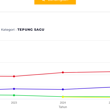
 Kategori :
TEPUNG SAGU
GU
nges from 3.17 to 56.2.
2023
2024
Tahun