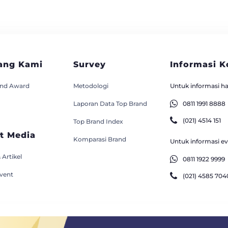
ang Kami
Survey
Informasi K
and Award
Metodologi
Untuk informasi has
Laporan Data Top Brand
0811 1991 8888
(021) 4514 151
Top Brand Index
t Media
Komparasi Brand
Untuk informasi eve
 Artikel
0811 1922 9999
Event
(021) 4585 704