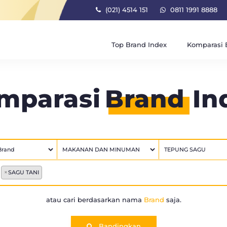
(021) 4514 151
0811 1991 8888
Top Brand Index
Komparasi 
mparasi
Brand
In
×
SAGU TANI
atau cari berdasarkan nama
Brand
saja.
Bandingkan