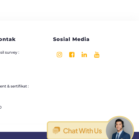
ontak
Sosial Media
il survey :
nt & sertifikat :
0