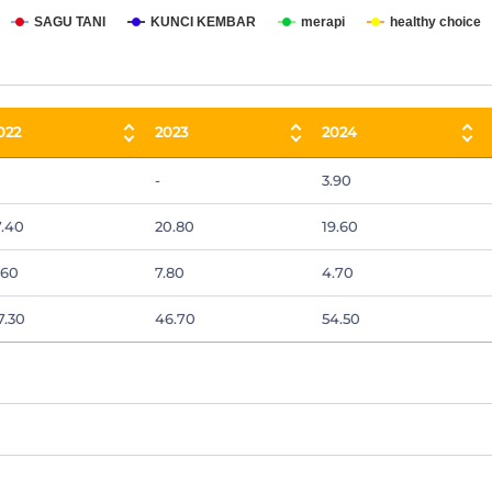
SAGU TANI
KUNCI KEMBAR
merapi
healthy choice
022
2023
2024
022
2023
2024
-
3.90
7.40
20.80
19.60
.60
7.80
4.70
7.30
46.70
54.50