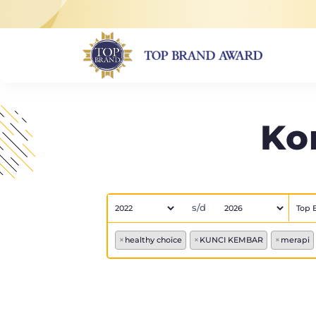
Ko
s/d
×
healthy choice
×
KUNCI KEMBAR
×
merapi