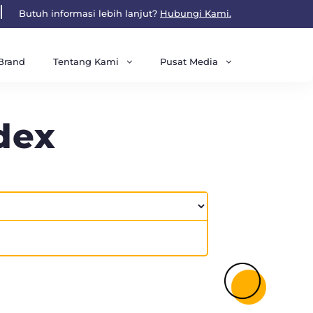
Butuh informasi lebih lanjut?
Hubungi Kami.
Tentang Kami
Pusat Media
Brand
dex