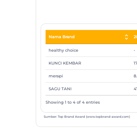
End of interactive chart.
Nama Brand
2
Nama Brand
2
healthy choice
-
KUNCI KEMBAR
1
merapi
8
SAGU TANI
4
Showing 1 to 4 of 4 entries
Sumber: Top Brand Award (www.topbrand-award.com)