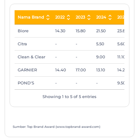
Nama Brand
2022
2023
2024
2025
Nama Brand
2022
2023
2024
2025
Biore
14.30
15.80
21.50
23.80
Citra
-
-
5.50
5.60
Clean & Clear
-
-
9.00
11.10
GARNIER
14.40
17.00
13.10
14.20
POND'S
-
-
-
9.50
Showing 1 to 5 of 5 entries
Sumber: Top Brand Award (www.topbrand-award.com)