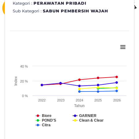
Kategori :
PERAWATAN PRIBADI
Sub Kategori :
SABUN PEMBERSIH WAJAH
Subkategori: SABUN PEMBERSIH WAJAH
Line chart with 5 lines.
www.topbrand-award.com
40 %
View as data table, Subkategori: SABUN PEMBERSIH WAJA
The chart has 1 X axis displaying Tahun.
Index
20 %
The chart has 1 Y axis displaying Index. Data ranges from 5.5 to
0 %
2022
2023
2024
2025
2026
Tahun
Biore
GARNIER
POND'S
Clean & Clear
Citra
End of interactive chart.