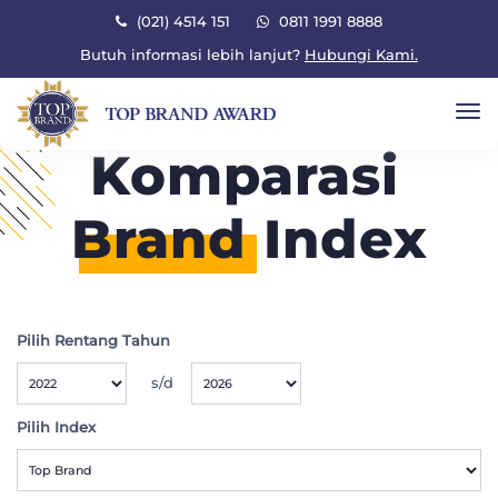
×
(021) 4514 151
0811 1991 8888
Butuh informasi lebih lanjut?
Hubungi Kami.
To
Komparasi
Brand
Index
Pilih Rentang Tahun
s/d
Pilih Index